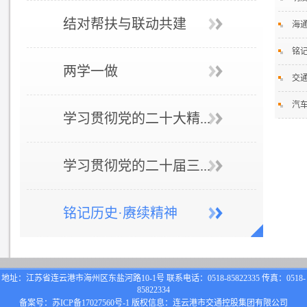
结对帮扶与联动共建
海
铭
两学一做
交
汽
学习贯彻党的二十大精...
学习贯彻党的二十届三...
铭记历史·赓续精神
地址：江苏省连云港市海州区东盐河路10-1号 联系电话：0518-85822335 传真：0518-
85822334
备案号：
苏ICP备17027560号-1
版权信息：连云港市交通控股集团有限公司