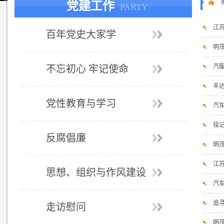
党建工作
PARTY
江
百年党史大家学
明
汽
不忘初心 牢记使命
丰
党性教育与学习
汽
铭
反腐倡廉
明
江
思想、组织与作风建设
汽
追
走访慰问
明