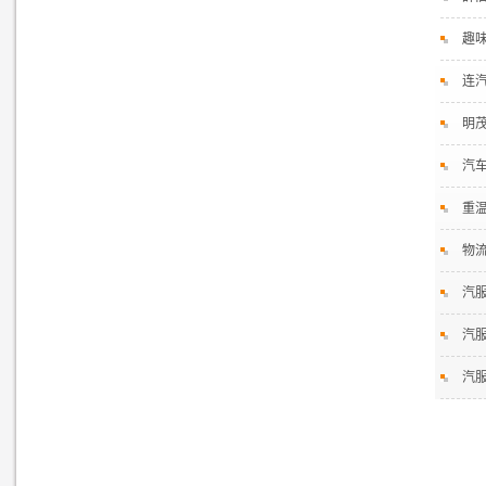
趣
连
明
汽
重
物
汽
汽服
汽