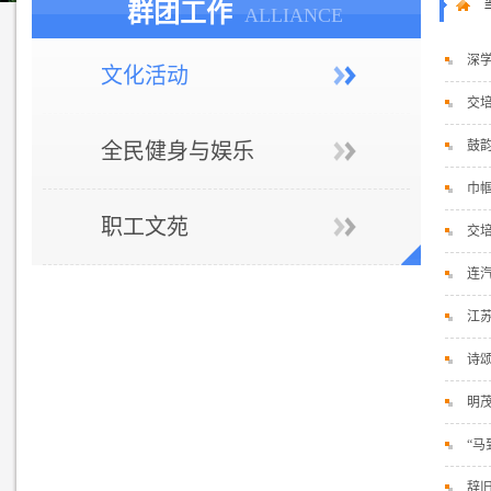
群团工作
ALLIANCE
深
文化活动
交
鼓韵
全民健身与娱乐
巾
职工文苑
交
连
江
诗
明
“马
辞