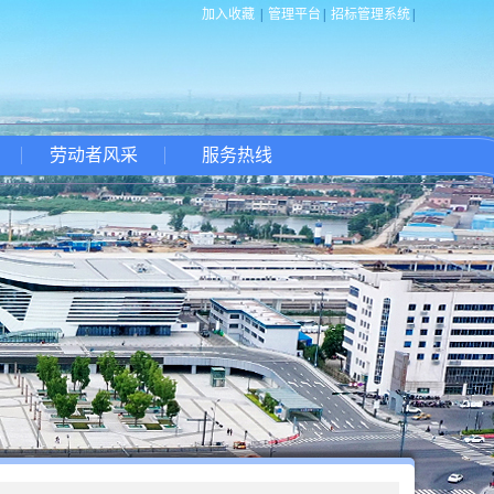
加入收藏
|
管理平台
|
招标管理系统
|
劳动者风采
服务热线