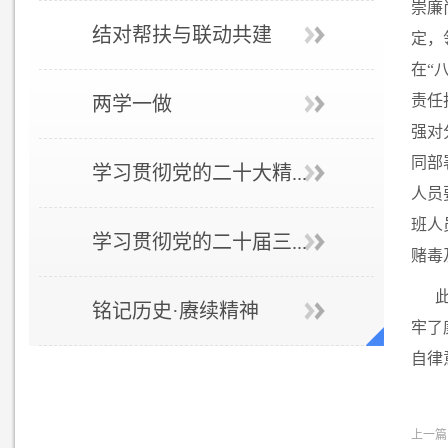
崇廉
结对帮扶与联动共建
定，
在
“
责任
两学一做
强对
同部
学习贯彻党的二十大精...
人员
班人
学习贯彻党的二十届三...
赌毒
铭记历史·赓续精神
牢了
自律
上一篇