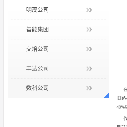
明茂公司
善能集团
交培公司
丰达公司
数科公司
旧路
40